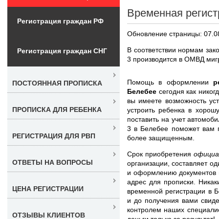
Временная регист
Регистрация граждан РФ
Обновление страницы: 07.0
В соответствии нормам зак
Регистрация граждан СНГ
3 производится в ОМВД миг
Помощь в оформлении
р
ПОСТОЯННАЯ ПРОПИСКА
Белебее
сегодня как никог
вы имеете возможность ус
ПРОПИСКА ДЛЯ РЕБЕНКА
устроить ребенка в хорошу
поставить на учет автомо
3 в Белебее поможет вам п
РЕГИСТРАЦИЯ ДЛЯ РВП
более защищенным.
Срок приобретения
официа
ОТВЕТЫ НА ВОПРОСЫ
организации, составляет о
и оформлению документов 
адрес для прописки. Ника
ЦЕНА РЕГИСТРАЦИИ
временной регистрации в 
и до получения вами свиде
контролем наших специали
ОТЗЫВЫ КЛИЕНТОВ
деньги только за результат!